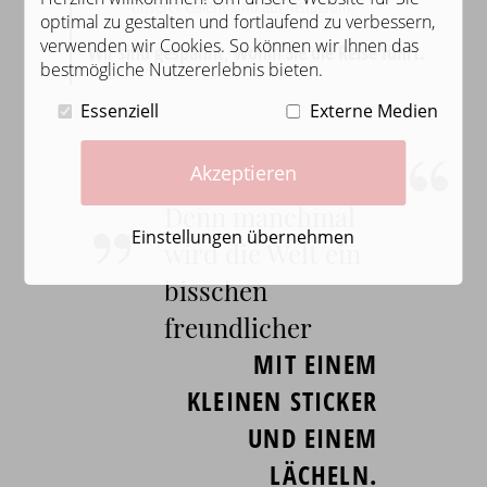
unserer Galerie und auf Instagram!
optimal zu gestalten und fortlaufend zu verbessern,
verwenden wir Cookies. So können wir Ihnen das
Wir sind gespannt, wohin Sie die Reise führt.
bestmögliche Nutzererlebnis bieten.
Essenziell
Externe Medien
„
“
Akzeptieren
Denn manchmal
Einstellungen übernehmen
wird die Welt ein
bisschen
freundlicher
MIT EINEM
KLEINEN STICKER
UND EINEM
LÄCHELN.