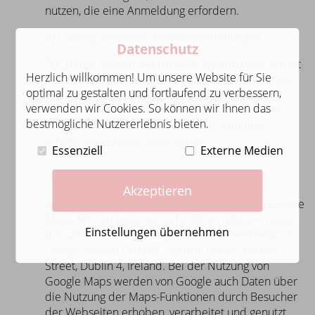
nutzen, die eine Anmeldung erfordern.
b) Cookies ablehnen: Browsereinstellungen
Datenschutz
Die Hilfe-Funktion der meisten Webbrowser erklärt
Herzlich willkommen! Um unsere Website für Sie
Ihnen, wie Sie Ihren Browser davon abhalten, neue
optimal zu gestalten und fortlaufend zu verbessern,
Cookies zu akzeptieren, wie Sie Ihren Browser
verwenden wir Cookies. So können wir Ihnen das
darauf hinweisen lassen, wenn Sie einen neuen
bestmögliche Nutzererlebnis bieten.
Cookie erhalten oder auch, wie Sie sämtliche
erhaltenen Cookies ausschalten.
Essenziell
Externe Medien
Google Maps
Akzeptieren
Auf unserer Internetseite verwenden wir die Google
Maps API, um geographische Informationen visuell
Einstellungen übernehmen
darzustellen. Google Maps ist ein Kartendienst von
Google Ireland Limited, Gordon House, Barrow
Street, Dublin 4, Ireland. Bei der Nutzung von
Google Maps werden von Google auch Daten über
die Nutzung der Maps-Funktionen durch Besucher
der Webseiten erhoben, verarbeitet und genutzt.